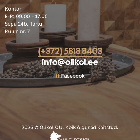
Kontor
E-R: 09.00 – 17.00
Sepa 24b, Tartu
Ruum nr. 7
(+372) 5818 8403
info@olikol.ee
Facebook
2025 © Olikol OÜ. Kõik õigused kaitstud.