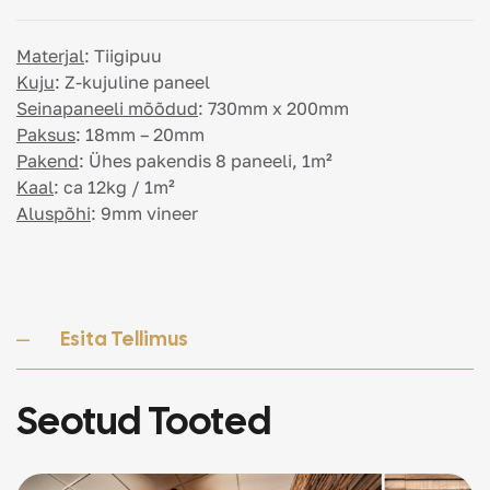
Materjal
:
Tiigipuu
Kuju
:
Z-kujuline paneel
Seinapaneeli mõõdud
:
730mm x 200mm
Paksus
:
18mm – 20mm
Pakend
:
Ühes pakendis 8 paneeli, 1m²
Kaal
:
ca 12kg / 1m²
Aluspõhi
:
9mm vineer
Esita Tellimus
Seotud Tooted